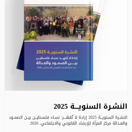
النشـرة السنويـــة 2025
النشـرة السنويـــة 2025 إرادة لا تُقهــــر: نسـاء فلسطيــن بيــن الصمــود
والعـدالة مركز المرأة للإرشاد القانوني والاجتماعي، 2026