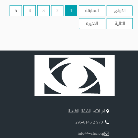
الاولى
السابقة
1
2
3
4
5
التالية
الاخيرة
رام الله، الضفة الغربية
+970 2 295-6146
info@wclac.org