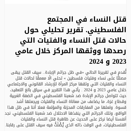
قتل النساء في المجتمع
الفلسطيني. تقرير تحليلي حول
حالات قتل النساء والفتيات التي
رصدها ووثقها المركز خلال عامي
2023 و 2024
نُُقدم في تقريرنا الحالي «في ظل جرائم الإبادة.. سيف القتل يبقى
مصلتًًا على نساء وفتيات فلسطين » تحلي الًا معمقًًا لحالات قتل
النساء والفتيات التي وثقها مركز المرأة للإرشاد القانوني والاجتماعي
خلال عامي 2023 و 2024 . يأتي هذا التقرير في سياق بالغ التعقيد،
حيث تتواصل جرائم الإبادة ضد شعبنا الفلسطيني في الضفة الغربية
وقطاع غزة، ما يضاعف من معاناة النساء والفتيات ويجعلها أشد
قسوة. ولعلها من المفارقات المحزنة والمؤلمة فعلا أننا في ظل هذا
الواقع، وتلك الجرائم التي ينفذها الاحتلال ضد شعبنا الفلسطيني، نجد
أنفسنا أيضا نركز على الحديث عن ظاهرة قتل النساء والفتيات
الفلسطينيات، في الوقت ذاته الذي يُُصْْلََتُُ فيه سيف القتل على رقابنا.