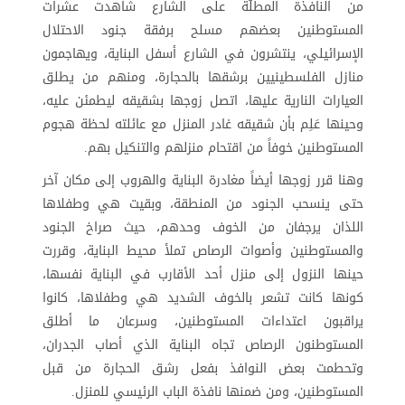
من النافذة المطلّة على الشارع شاهدت عشرات
المستوطنين بعضهم مسلح برفقة جنود الاحتلال
الإسرائيلي، ينتشرون في الشارع أسفل البناية، ويهاجمون
منازل الفلسطينيين برشقها بالحجارة، ومنهم من يطلق
العيارات النارية عليها، اتصل زوجها بشقيقه ليطمئن عليه،
وحينها عَلِم بأن شقيقه غادر المنزل مع عائلته لحظة هجوم
المستوطنين خوفاً من اقتحام منزلهم والتنكيل بهم.
وهنا قرر زوجها أيضاً مغادرة البناية والهروب إلى مكان آخر
حتى ينسحب الجنود من المنطقة، وبقيت هي وطفلاها
اللذان يرجفان من الخوف وحدهم، حيث صراخ الجنود
والمستوطنين وأصوات الرصاص تملأ محيط البناية، وقررت
حينها النزول إلى منزل أحد الأقارب في البناية نفسها،
كونها كانت تشعر بالخوف الشديد هي وطفلاها، كانوا
يراقبون اعتداءات المستوطنين، وسرعان ما أطلق
المستوطنون الرصاص تجاه البناية الذي أصاب الجدران،
وتحطمت بعض النوافذ بفعل رشق الحجارة من قبل
المستوطنين، ومن ضمنها نافذة الباب الرئيسي للمنزل.