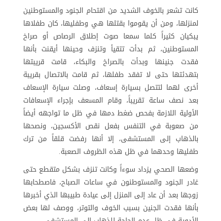
كانت تشعر بالخوف الشديد من اقتحام الجنود والمستوطنين
لمنزلها، ومن أن يقوموا بقتلها هي وطفليها، كان طفلاها
يبكيان كثيراً كلما سمعا صوت إطلاق الرصاص أو صراخ
المستوطنين، ثم بدأت تتقيأ وتنزف وحينها أيقنت بأنها
فقدت جنينها وبدأت بالصراخ والبكاء، قامت قريبتها
بتهدئتها حتى لا تفقد طفلها، ثم قامت بالاتصال بقريبة
أخرى لهما لتتصل بسيارة إسعاف، وصلت سيارة الإسعاف
بعد نصف ساعة تقريباً، وقام المسعف بإجراء الإسعافات
الأولية اللازمة بفحص ضغط دمها في ظل ما تواجهه أيضاً
من صعوبة في التنفس بفعل نقص الأكسجين، ونصحها
بالذهاب إلى المستشفى، إلا أنها رفضت قلقاً من ترك
طفليها وحدهما في ظل هذه الظروف الصعبة.
وضعها الصحي يزداد سوءاً وكانت تنزف بشكل متقطع حتى
غادر الجنود والمستوطنون في ساعات الصباح، فاصطحابها
زوجها بعد أن عاد إلى المنزل إلى عيادة طبيبها الذي أخبرها
بأنها فقدت الجنين بسبب الخوف والتوتر، ووصف لها بعض
الأدوية في ظل عدم الحاجة للذهاب إلى المستشفى،