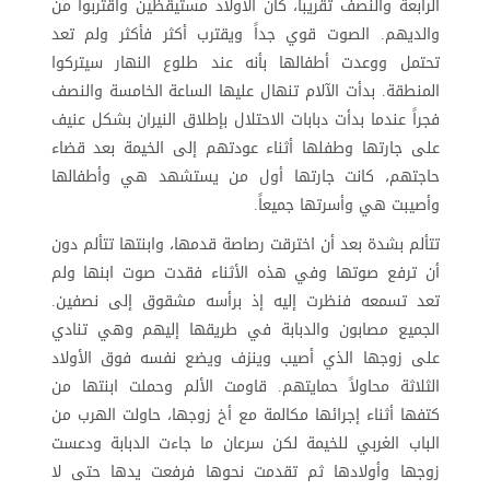
الرابعة والنصف تقريباً، كان الأولاد مستيقظين واقتربوا من
والديهم. الصوت قوي جداً ويقترب أكثر فأكثر ولم تعد
تحتمل ووعدت أطفالها بأنه عند طلوع النهار سيتركوا
المنطقة. بدأت الآلام تنهال عليها الساعة الخامسة والنصف
فجراً عندما بدأت دبابات الاحتلال بإطلاق النيران بشكل عنيف
على جارتها وطفلها أثناء عودتهم إلى الخيمة بعد قضاء
حاجتهم، كانت جارتها أول من يستشهد هي وأطفالها
وأصيبت هي وأسرتها جميعاً.
تتألم بشدة بعد أن اخترقت رصاصة قدمها، وابنتها تتألم دون
أن ترفع صوتها وفي هذه الأثناء فقدت صوت ابنها ولم
تعد تسمعه فنظرت إليه إذ برأسه مشقوق إلى نصفين.
الجميع مصابون والدبابة في طريقها إليهم وهي تنادي
على زوجها الذي أصيب وينزف ويضع نفسه فوق الأولاد
الثلاثة محاولاً حمايتهم. قاومت الألم وحملت ابنتها من
كتفها أثناء إجرائها مكالمة مع أخ زوجها، حاولت الهرب من
الباب الغربي للخيمة لكن سرعان ما جاءت الدبابة ودعست
زوجها وأولادها ثم تقدمت نحوها فرفعت يدها حتى لا