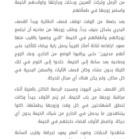
من الرمل وتركت العجين ودخلت وجارتها وأولادهم الخيمة
واستمر زوجها في طمأنتهم.
بعد بضعة من الوقت توقف قصف الطائرة وبدأ القصف
البحري بشكل عنيف جداً، وطلب زوجها من صاحبه أن تجتمع
زوجاتهم وأطفالهم في الخيمة "التي وضعوا بالقرب منها
عمود ارتفاعه ثلاثة أمتار تقريباً يحمل راية بيضاء للتأكيد على
أنهم مدنيين" حتى يراقبوا الوضع من الخارج، وعاد الزوج
وصاحبه بعد ساعة إلى الخيمة. خلدوا إلى النوم في تلك
الليلة بدون عشاء وكان قصف الآليات والسفن البحرية في
كل مكان، ولم يكن هناك أي مجال للحركة.
كان القصف على البيوت ومسجد الرحمة الكائن بالعزبة أثناء
مراقبة زوجها من باب الخيمة، لم يَنم الأولاد جيداً وكانت
تنطق الشهادتين في كل وقت وزوجها يطمئنها، كانوا
يشاهدون ما يحصل في الخارج من شباك الخيمة بدون أي
حركة، واضطر الأولاد لقضاء حاجتهم في الخيمة.
شاهدوا الدبابات وضوء أصفر يعود لجرافة يقترب الساعة