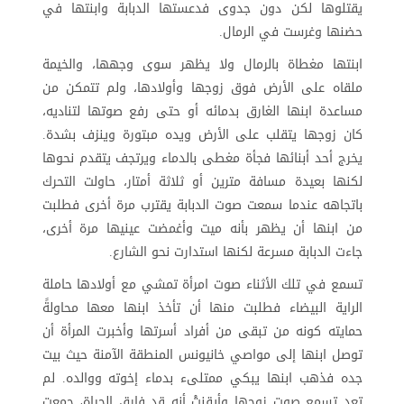
يقتلوها لكن دون جدوى فدعستها الدبابة وابنتها في
حضنها وغرست في الرمال.
ابنتها مغطاة بالرمال ولا يظهر سوى وجهها، والخيمة
ملقاه على الأرض فوق زوجها وأولادها، ولم تتمكن من
مساعدة ابنها الغارق بدمائه أو حتى رفع صوتها لتناديه،
كان زوجها يتقلب على الأرض ويده مبتورة وينزف بشدة.
يخرج أحد أبنائها فجأة مغطى بالدماء ويرتجف يتقدم نحوها
لكنها بعيدة مسافة مترين أو ثلاثة أمتار، حاولت التحرك
باتجاهه عندما سمعت صوت الدبابة يقترب مرة أخرى فطلبت
من ابنها أن يظهر بأنه ميت وأغمضت عينيها مرة أخرى،
جاءت الدبابة مسرعة لكنها استدارت نحو الشارع.
تسمع في تلك الأثناء صوت امرأة تمشي مع أولادها حاملة
الراية البيضاء فطلبت منها أن تأخذ ابنها معها محاولةً
حمايته كونه من تبقى من أفراد أسرتها وأخبرت المرأة أن
توصل ابنها إلى مواصي خانيونس المنطقة الآمنة حيث بيت
جده فذهب ابنها يبكي ممتلىء بدماء إخوته ووالده. لم
تعد تسمع صوت زوجها وأيقنتْ أنه قد فارق الحياة، جمعت