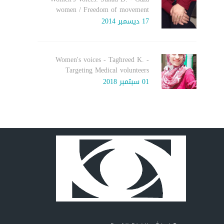
women / Freedom of movement
17 ديسمبر 2014
Women's voices - Taghreed K. -
Targeting Medical volunteers
01 سبتمبر 2018