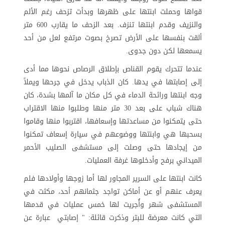
قواها وحملت ابنتها على ظهرها وبدأت تزحف رغم الألم
والنزيف وقدم ابنتها تنزف. بعد الزحف ما يقارب 600 متر
ألقت بنفسها على الأرض تصرخ بصوت مرتفع لعل من أحد
يسمعها لكن دون جدوى.
عندما تتحرك يقوم القناص بإطلاق الرصاص نحوها مما أدى
إلى إصابتها في يدها. كان الذباب يدخل في جرحها ويملاً
وجه ابنتها ورائحة الدماء في كل مكان ما آلمها بشدة، كان
هناك شباب على بعد 30 متر منها وطلبوا منها الاقتراب
حتى يتمكنوا من مساعدتها وإسعافها، اقتربوا منها وقاموا
بسحبها هي وابنتها ووضوعهم في سيارة إسعاف تمكنوا
من إيجادها حتى وصلت إلى مستشفى الصليب الأحمر
الميداني برفح وأدخلوها غرفة العمليات.
كانت ابنتها على السرير المجاور لها أما زوجها وأولادها فلم
يعرف عنهم أو عن أماكن تواجد جثمانهم أحد، مكثت في
المستشفى شهر وأُجريت لها خمس عمليات في قدمها
التي كانت معرضة للبتر وذكرت قائلة: " إصابتي عبارة عن