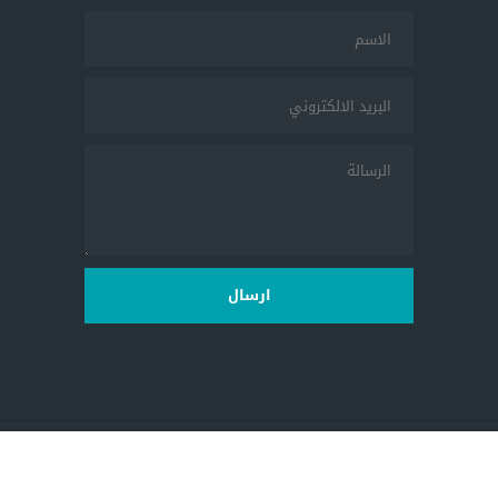
ارسال
2026 جميع الحقوق محفوظة لمركز المرأة للإرشاد القانوني والإجتماعي،
بتطوير من
AnasSafi.com