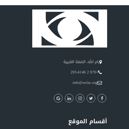
رام الله، الضفة الغربية
+970 2 295-6146
info@wclac.org
أقسام الموقع