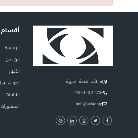
أقسام 
الرئيسية
من نحن
الأخبار
رام الله، الضفة الغربية
اصوات نسائ
+970 2 295-6146
النشرات
info@wclac.org
المنشورات