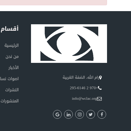
أقسام 
الرئيسية
من نحن
الأخبار
رام الله، الضفة الغربية
اصوات نسائ
+970 2 295-6146
النشرات
info@wclac.org
المنشورات