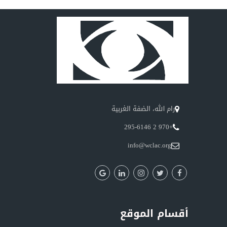
رام الله، الضفة الغربية
+970 2 295-6146
info@wclac.org
أقسام الموقع