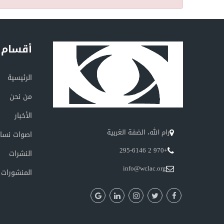
أقسام 
الرئيسية
من نحن
الأخبار
رام الله، الضفة الغربية
اصوات نسائ
+970 2 295-6146
النشرات
info@wclac.org
المنشورات