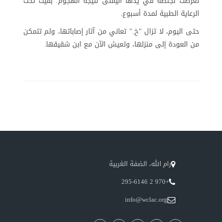
تعرضت لجلطة في يدها اليمنى نتيجة الهجوم. بقيت تحت
الرعاية الطبية لمدة أسبوع
.
حتى اليوم، لا تزال "خ." تعاني من آثار إصاباتها، ولم تتمكن
من العودة إلى منزلها، وتعيش الآن مع ابن شقيقها
.
رام الله، الضفة الغربية
+970 2 295-6146
info@wclac.org