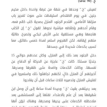
خ. (90 عامًا)
تعيش "خ." وحدها في شقة من غرفة واحدة داخل مخيم
جنين. في يوم الاقتحام، استيقظت على صوت تفجير باب
منزلها الأمامي. اقتحم الجنود المنزل بصحبة كلب كمّم فمه،
وقام أحدهم بإطلاقه مباشرة نحوها. تقول "خ." إن الكلب
هاجمها وهي مستلقية على الأرض تبكي وتصرخ، طالبًة
منهم إيقافه، لكن الهجوم استمر لمدة خمس دقائق، مما
تسبب بكدمات شديدة في جسدها
.
دخل الجنود بعد ذلك إلى المنزل، وكان عددهم حوالي 15
جنديًا مسلحًا. كانت "خ." عاجزة عن الحركة أو الدفاع عن
نفسها، وكانت الكدمات واضحة على ظهرها وصدرها.
أخبرتهم أن المنزل خالٍ، لكنهم تجاهلوا ذلك واستمروا في
تفتيش المنزل وتدميره لثلاث ساعات قبل أن يغادروا
.
بعد رحيلهم، بقيت "خ." وحيدة لمدة ساعة إلى أن وصل ابن
شقيقها بعد أن علم بالاعتداء. نقلها إلى المستشفى بعد
ملاحظته الكدمات على يديها وصدرها، وهناك تبيّن أنها