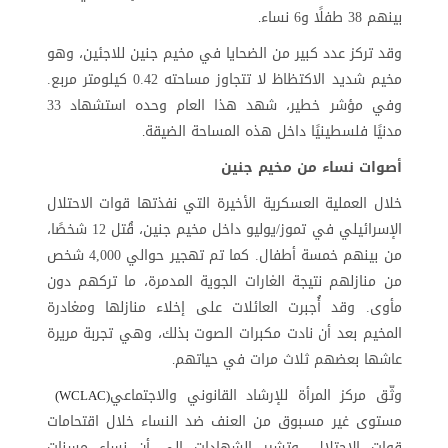
بينهم 38 طفلًا و6 نساء
.
وقد تركز عدد كبير من الضحايا في مخيم جنين للاجئين، وهو
مخيم شديد الاكتظاظ لا تتجاوز مساحته 0.42 كيلومتر مربع.
وفي مؤشر خطير، شهد هذا العام وحده استشهاد 33
مدنيًا فلسطينيًا داخل هذه المساحة الضيقة
.
أصوات نساء من مخيم جنين
خلال العملية العسكرية الأخيرة التي نفذتها قوات الاحتلال
الإسرائيلي في تموز/يوليو داخل مخيم جنين، قُتل 12 شخصًا،
من بينهم خمسة أطفال. كما تم تهجير حوالي 4,000 شخص
من منازلهم نتيجة الغارات الجوية المدمرة، ما تركهم دون
مأوى. وقد أُجبرت العائلات على إخلاء منازلها ومغادرة
المخيم بعد أن نادت مكبرات الصوت بذلك، وهي تجربة مريرة
عاشها بعضهم ثلاث مرات في حياتهم
.
وثّق مركز المرأة للإرشاد القانوني والاجتماعي
(WCLAC)
مستوى غير مسبوق من العنف ضد النساء خلال اقتحامات
قوات الاحتلال. وتشير الشهادات إلى أن نساء مسنات