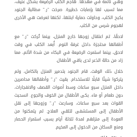
وهي نائمة في مهدها. هاجم الكلب الرضيعة بشكل عنيف،
مما تسبب لها بإصابات خطيرة. صرخت "ر." مطالبة الجنود
بكبح الكلب، وحاولت حماية ابنتها، لكنها تعرضت هي الأخرى
لهجوم شرس من الكلب
.
لاحقًا، تم اعتقال زوجها خارج المنزل، بينما تُركت "ر." مع
أطفالها محتجزة داخل غرفة النوم. أُبعد الكلب في وقت
لاحق، بينما استمرت الرضيعة في البكاء من شدة الألم، مما
زاد من حالة الذعر لدى باقي الأطفال
.
خلال ذلك الوقت، قام الجنود بتدمير المنزل بالكامل، ولم
يتركوا شيئًا قابلًا للاستخدام. بقيت "ر." وأطفالها محاصرين
داخل المنزل سبع ساعات وسط أصوات القصف والانفجارات،
دون طعام أو ماء. بكى الأطفال من الخوف والجوع. انسحبت
القوات بعد سبع ساعات، وسارعت "ر." وزوجها إلى نقل
الأطفال إلى المستشفى لتلقي العلاج. لم يتمكنوا من
العودة إلى منزلهم لمدة ثلاثة أيام بسبب استمرار الحصار
ومنع السكان من الدخول إلى المخيم
.