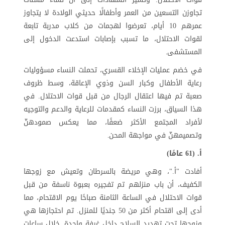
تجاوزن التسعين من العمر وأطفالًا حديثي الولادة لا يتجاوز
عمرهم 10 أيام، تعرضوا لهجمات من كلاب مدربة تابعة
لقوات الاحتلال، ما تسبب بإصابات استدعت الدخول إلى
المستشفى
.
في خضم عمليات الإخلاء القسري، تحملت النساء مسؤوليات
رعاية الأطفال وكبار السن وذوي الإعاقة، وسط ظروف
صعبة تم فيها اعتقال الرجال من قبل قوات الاحتلال. في
هذا السياق، برزت النساء كمقدمات للرعاية والدعم والتوجيه
لأفراد المجتمع الأكثر ضعفًا، مما يعكس صمودهنّ
وتصميمهنّ في مواجهة المحن
.
أ. (61 عامًا)
أفادت "أ."، وهي مريضة بالسرطان وتعيش مع زوجها
الكفيف، أن باب منزلهم تم تفجيره بعبوة ناسفة من قبل
قوات الاحتلال في الساعة الثامنة صباحًا يوم الاقتحام، مما
أدى إلى اقتحام أكثر من 50 جنديًا للمنزل. تم احتجازها هي
وزوجها تحت تهديد السلاح داخل غرفة واحدة. خلال ساعات