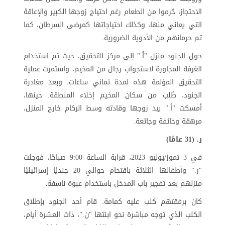
الاحتجاز، حُرموا من الطعام رغم احتياج زوجها الكبير والإعاقة
التي يعاني منها، وكذلك احتياجاتها كمرضى السرطان، كما
تم حرمانهم من الأدوية الضرورية
.
حول الجنود منزل "أ." إلى مركز للتحقيق، حيث تم استخدام
الغرفة المجاورة لاستجواب رجال من المخيم، واستمرت عملية
التحقيق المؤلمة هذه لمدة ثماني ساعات. وبعد مغادرة
الجنود، طُلب من سكان المخيم إخلاء المنطقة. حينها،
أمسكت "أ." بيد زوجها وقادته وسط الركام خارج المنزل،
مرهقة وخائفة وجائعة
.
ر. (31 عامًا)
في 3 تموز/يوليو 2023، قرابة الساعة 9:00 صباحًا، فوجئت
"ر." وأطفالها الثلاثة باقتحام حوالي 20 جنديًا إسرائيليًا
منزلهم بعد تفجير باب المدخل باستخدام عبوة ناسفة
.
كان برفقتهم كلب عليه كمامة. قام أحد الجنود بإطلاق
الكلب الذي توجه مباشرة نحو ابنتها "ن."، ذات العشرة أيام،