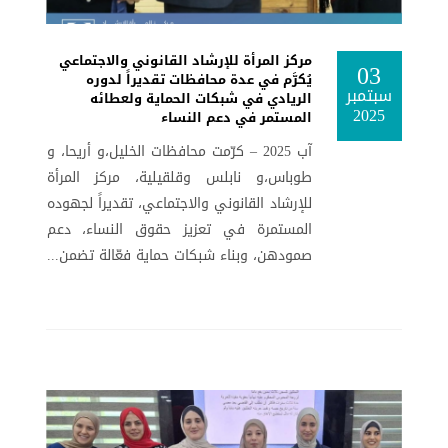
مركز المرأة للإرشاد القانوني والاجتماعي
03
يُكرَّم في عدة محافظات تقديراً لدوره
سبتمبر
الريادي في شبكات الحماية ولعطائه
2025
المستمر في دعم النساء
آب 2025 – كرّمت محافظات الخليل،و أريحا، و
طوباس،و نابلس وقلقيلية، مركز المرأة
للإرشاد القانوني والاجتماعي، تقديراً لجهوده
المستمرة في تعزيز حقوق النساء، دعم
صمودهن، وبناء شبكات حماية فعّالة تضمن...