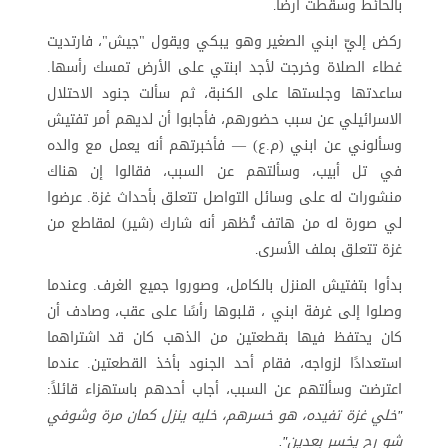
بالحائط وسقطت أرضًا
.
ركض إليّ ابني الصغير وهو يبكي ويقول "جيش"، فارتديت
غطاء الصلاة وخرجت لأجد ابنتي على الأرض تمسك رأسها.
ساعدتها وجلستها على الكنبة، ثم سألت جنود الاحتلال
الاسرائيلي عن سبب حضورهم، فأجابوا أن لديهم أمر تفتيش
وسألوني عن ابني (م.ع) — فأخبرتهم أنه يعمل مع والده
في تل أبيب، وسألتهم عن السبب، فقالوا إن هناك
منشورات له على وسائل التواصل تتعلق بأحداث غزة. عرضوا
لي صورة له من هاتف تُظهر أنه شارك (شير) لمقاطع من
غزة تتعلق بملف الأسرى
.
بدأوا بتفتيش المنزل بالكامل، وصوروا جميع الغرف. وعندما
وصلوا إلى غرفة ابني ، قلبوها رأسًا على عقب، وصادف أن
كان يحتفظ فيها بقطعتين من الذهب كان قد اشتراهما
استعدادًا لزواجه، فقام أحد الجنود بأخذ القطعتين. عندما
اعترضت وسألتهم عن السبب، أجاب أحدهم باستهزاء قائلاً
:
خلي غزة تفيده، هو خسرهم، خليه ينزل كمان مرة وشوفي
"
شو رح يخسر بعدين
."