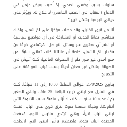
سنوات بسبب وضعي الصحي، إذ أُصبت بمرض مزمن في
الدماغ (التهاب في العصب الخامس) لا علاج له، ويؤثر على
حياتي اليومية بشكل كبير."
أنا من قرى الخليل، وقد حصلت مؤخرًا على لمّ شمل، ولذلك
نتحاشى تمامًا الحديث أو المشاركة في أي مواضيع سياسية
أو نشر أي محتوى عبر وسائل التواصل الاجتماعي خوفًا من
فقدان لمّ الشمل، خاصة أن عائلتنا كانت تعاني سابقًا من
منع أمني غير مبرر. طوال السنوات الماضية كنت أعيش في
الصوانة بشكل غير معلن أحيانًا بسبب غياب الموافقة على
التصريح
.
بتاريخ 25/8/2025، حوالي الساعة 10:30 إلى 11 صباحًا، كنت
في المنزل مع ابنتي (ر.ع) البالغة 25 عامًا، وابني الصغير
(م.) عمره 10 سنوات. كنت لا أزال متعبة بسبب الأدوية التي
أتناولها، وفجأة سمعنا صوت طرق قوي على الباب. فتحت
ابنتي الباب قليلًا وهي ترتدي ملابس النوم، فدفعت
المجندة الباب بقوة، فاصطدم برأس ابنتي التي ارتطمت