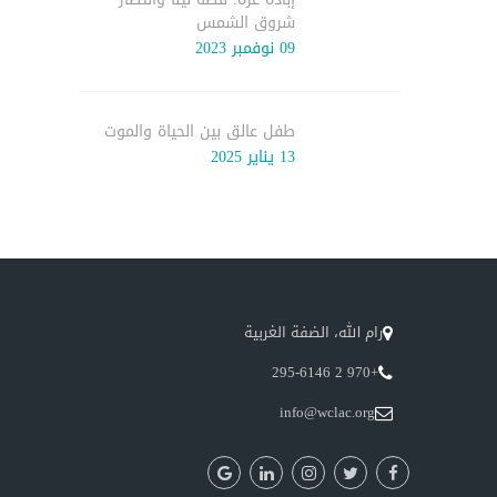
شروق الشمس
09 نوفمبر 2023
طفل عالق بين الحياة والموت
13 يناير 2025
رام الله، الضفة الغربية
+970 2 295-6146
info@wclac.org