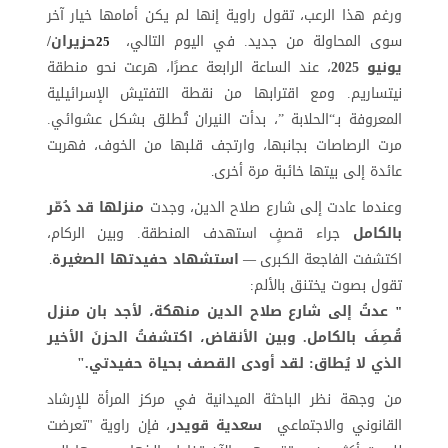
ورغم هذا الرعب، تقول راوية إنها لم يكن أمامها خيار آخر
سوى المحاولة من جديد. في اليوم التالي،
حزيران/
25
يونيو 2025
، عند الساعة الرابعة عصرًا، هرعت نحو منطقة
نيتساريم. ومع اقترابها من نقطة التفتيش الإسرائيلية
المعروفة بـ“الحلابة ”، بدأت النيران تُطلق بشكل عشوائي.
مرت الرصاصات بجانبها، وارتجف قلبها من الخوف، فهربت
عائدة إلى بيتها خائبة مرة أخرى
.
وعندما عادت إلى شارع صلاح الدين، وجدت
منزلها قد دُمّر
بالكامل
جراء قصفٍ استهدف المنطقة. وبين الركام،
اكتشفت الفاجعة الكبرى
استشهاد حفيدتها الصغيرة
.
—
تقول بصوت يختنق بالألم
:
عدتُ إلى شارع صلاح الدين منهكة، لأجد بان منزل
"
قُصِفَ بالكامل. وبين الأنقاض، اكتشفتُ الحزنَ الأخير
الذي لا يُطاق: لقد أودى القصف بحياة حفيدتي."
من وجهة نظر الباحثة الميدانية في مركز المرأة للإرشاد
القانوني والاجتماعي
سعدية قويدر
، فإن راوية "تعرضت