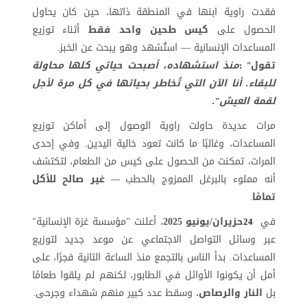
فقدت راوية ابنها في المنطقة ذاتها، حين كان يحاول
الحصول على
كيس طحين واحد فقط
أثناء توزيع
المساعدات الإنسانية — استُشهد وهو يبحث عن الخبز
.
تقول
منذ استشهاده، أصبحت حياتي كلها محاولة
:
"
للبقاء. أنا الآن التي تُخاطر بحياتها في كل مرة لأجل
لقمة العيش
."
مرات عديدة حاولت راوية الوصول إلى أماكن توزيع
المساعدات، وغالبًا ما كانت تعود خالية اليدين. وفي إحدى
المرات، تمكنت من الحصول على كيس من الطعام، لتكتشف
أنه مملوء بالبرغل الممزوج بالحطب
غير صالح للأكل
—
تمامًا
.
في
حزيران/يونيو 2025
، أعلنت "مؤسسة غزة الإنسانية"
24
عبر وسائل التواصل الاجتماعي عن موعد جديد لتوزيع
المساعدات. بدأ الناس بالتجمع منذ الساعة الثانية فجرًا، على
أمل أن يكونوا الأوائل في الطابور، لكنهم لم يلقوا طعامًا
بل
النار والرصاص
، وسقط عدد كبير منهم شهداء وجرحى
.