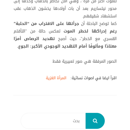
للموت أكثر من مرة"، وهي الآن تخاطر بالذهاب وحدها إلى
محور نيتساريم بعد أن بات أولادها يخشون الذهاب عقب
استشهاد شقيقهم
.
كما توضح الباحثة أن
جرأتها على الاقتراب من “الحلبة”
رغم إدراكها لخطر الموت
تعكس حالة من "التأقلم
القسري مع الخطر"، حيث أصبح
تهديد الرصاص أمرًا
معتادًا ومألوفًا أمام التهديد الوجودي الأكبر: الجوع
.
الصور المرفقة هي صور تعبيرية فقط
اقرأ ايضا في اصوات نسائية:
المرأة الغزية