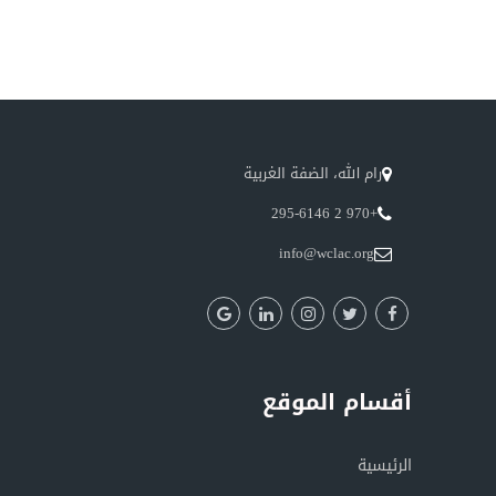
رام الله، الضفة الغربية
+970 2 295-6146
info@wclac.org
أقسام الموقع
الرئيسية