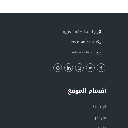
رام الله، الضفة الغربية
+970 2 295-6146
info@wclac.org
أقسام الموقع
الرئيسية
من نحن