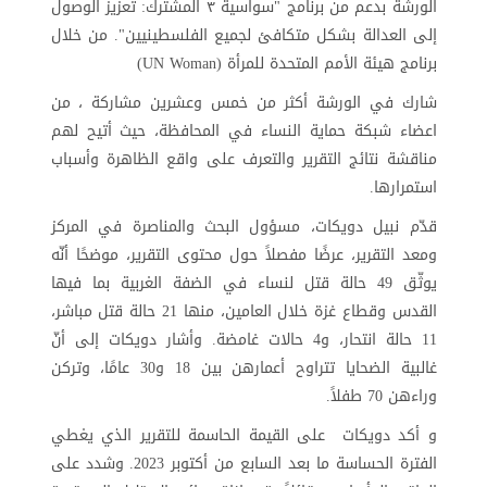
الورشة بدعم من برنامج "سواسية ٣ المشترك: تعزيز الوصول
إلى العدالة بشكل متكافئ لجميع الفلسطينيين". من خلال
برنامج هيئة الأمم المتحدة للمرأة (UN Woman)
شارك في الورشة أكثر من خمس وعشرين مشاركة ، من
اعضاء شبكة حماية النساء في المحافظة، حيث أتيح لهم
مناقشة نتائج التقرير والتعرف على واقع الظاهرة وأسباب
استمرارها.
قدّم نبيل دويكات، مسؤول البحث والمناصرة في المركز
ومعد التقرير، عرضًا مفصلاً حول محتوى التقرير، موضحًا أنّه
يوثّق 49 حالة قتل لنساء في الضفة الغربية بما فيها
القدس وقطاع غزة خلال العامين، منها 21 حالة قتل مباشر،
11 حالة انتحار، و4 حالات غامضة. وأشار دويكات إلى أنّ
غالبية الضحايا تتراوح أعمارهن بين 18 و30 عامًا، وتركن
وراءهن 70 طفلاً.
و أكد دويكات على القيمة الحاسمة للتقرير الذي يغطي
الفترة الحساسة ما بعد السابع من أكتوبر 2023. وشدد على