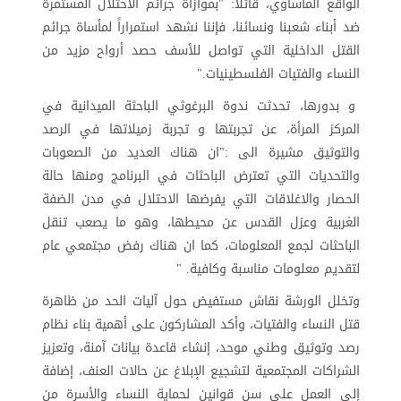
الواقع المأساوي، قائلاً: "بموازاة جرائم الاحتلال المستمرة
ضد أبناء شعبنا ونسائنا، فإننا نشهد استمراراً لمأساة جرائم
القتل الداخلية التي تواصل للأسف حصد أرواح مزيد من
النساء والفتيات الفلسطينيات."
و بدورها، تحدثت ندوة البرغوثي الباحثة الميدانية في
المركز المرأة، عن تجربتها و تجربة زميلاتها في الرصد
والتوثيق مشيرة الى :"ان هناك العديد من الصعوبات
والتحديات التي تعترض الباحثات في البرنامج ومنها حالة
الحصار والاغلاقات التي يفرضها الاحتلال في مدن الضفة
الغربية وعزل القدس عن محيطها، وهو ما يصعب تنقل
الباحثات لجمع المعلومات، كما ان هناك رفض مجتمعي عام
لتقديم معلومات مناسبة وكافية. "
وتخلل الورشة نقاش مستفيض حول آليات الحد من ظاهرة
قتل النساء والفتيات، وأكد المشاركون على أهمية بناء نظام
رصد وتوثيق وطني موحد، إنشاء قاعدة بيانات آمنة، وتعزيز
الشراكات المجتمعية لتشجيع الإبلاغ عن حالات العنف، إضافة
إلى العمل على سن قوانين لحماية النساء والأسرة من