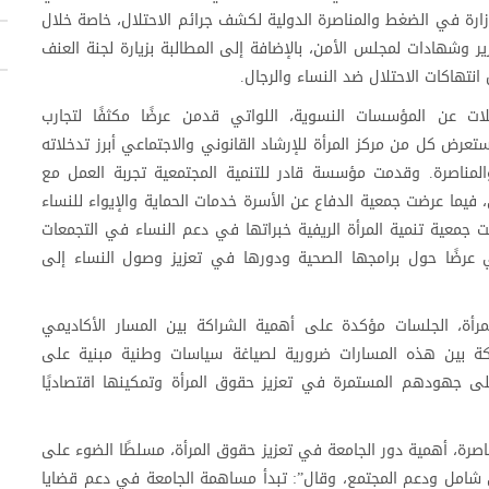
زارة في الضغط والمناصرة الدولية لكشف جرائم الاحتلال، خاصة خلال
ير وشهادات لمجلس الأمن، بالإضافة إلى المطالبة بزيارة لجنة العنف
انتهاكات الاحتلال ضد النساء والرجال.
عن المؤسسات النسوية، اللواتي قدمن عرضًا مكثفًا لتجارب
ض كل من مركز المرأة للإرشاد القانوني والاجتماعي أبرز تدخلاته
والمناصرة. وقدمت مؤسسة قادر للتنمية المجتمعية تجربة العمل مع
، فيما عرضت جمعية الدفاع عن الأسرة خدمات الحماية والإيواء للنساء
جمعية تنمية المرأة الريفية خبراتها في دعم النساء في التجمعات
 عرضًا حول برامجها الصحية ودورها في تعزيز وصول النساء إلى
المرأة، الجلسات مؤكدة على أهمية الشراكة بين المسار الأكاديمي
اكة بين هذه المسارات ضرورية لصياغة سياسات وطنية مبنية على
على جهودهم المستمرة في تعزيز حقوق المرأة وتمكينها اقتصاديًا
اصرة، أهمية دور الجامعة في تعزيز حقوق المرأة، مسلطًا الضوء على
ي شامل ودعم المجتمع، وقال”: تبدأ مساهمة الجامعة في دعم قضايا