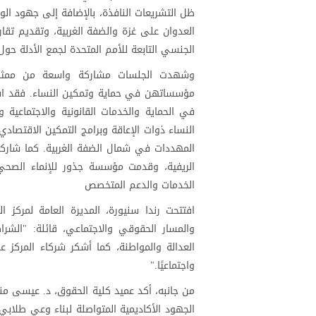
ظل التشريعات النافذة، بالإضافة إلى جهود الو
العدوان على غزة والضفة الغربية، وتقديم تقار
الجنسي التابعة للأمم المتحدة لجمع الأدلة حول 
وشهدت الجلسات مشاركة واسعة من ممثلات 
مؤسساتهن في حماية وتمكين النساء. فقد استعر
في الحماية والخدمات القانونية والاجتماعية 
النساء ذوات الإعاقة وبرامج التمكين الاقتصادي
المهددات في شمال الضفة الغربية. كما شاركت 
الريفية، وقدمت مؤسسة جذور للإنماء الصحي
الخدمات والدعم المتخصص
افتتحت رندا سنيورة، المديرة العامة لمركز 
والمسار الحقوقي والاجتماعي، قائلة: "الشر
العدالة والمواطنة، كما أشكر شركاء المركز 
واجتماعيًا."
من جانبه، أكد عميد كلية الحقوق، د. عيسى من
الجهود الأكاديمية المتواصلة لبناء وعي طلاب