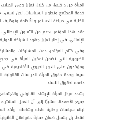
المرأة من داخلها، من خلال تعزيز وعي الطلاب 
خدمة المجتمع وتطوير السياسات. نحن نسعى من 
الكلية في صياغة الدستور والأنظمة وتوظيف ال
عقد هذا المؤتمر بدعم من التعاون الإيطالي، ممث
الإنمائي، في إطار تعزيز جهود الشراكة الدولي
وفي ختام المؤتمر، دعت المشاركات والمشاركو
الضرورية التي تضمن تمكين المرأة في جميع م
ومؤكدون على الدور الحيوي للأكاديمية في د
سيما وحدة حقوق المرأة للدراسات القانونية ا
داعمة لحقوق النساء.
يشدد مركز المرأة للإرشاد القانوني والاجتم
جميع الأصعدة، مشيرًا إلى أن العمل المشترك 
لبناء سياسات وطنية عادلة وشاملة. وأكد الم
فقط، بل يشمل ضمان حماية حقوقهن القانونية و