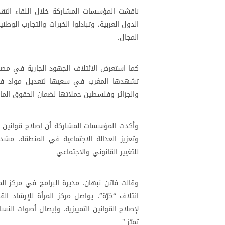
ناقشت المؤسسات المشاركة خلال اللقاء التق
الدول العربية، وتبادلوا الخبرات والتجارب الوط
المجال.
كما استعرض الائتلاف الجهود الجارية في مصر 
تشهدها المغرب في سعيها لتعديل مواد في 
والجزائر وفلسطين حملاتها لضمان الحقوق المالية
وأكدت المؤسسات المشاركة أن إصلاح قوانين ال
وتعزيز العدالة الاجتماعية في المنطقة، مش
للتغيير القانوني والاجتماعي.
وقالت فاتن نبهان، مديرة البرامج في مركز الم
ائتلاف “حُرّة”، يواصل مركز المرأة للإرشاد
لإصلاح القوانين التمييزية، وإيصال أصوات النس
تميّز."