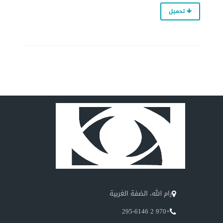
تحميل
رام الله، الضفة الغربية
+970 2 295-6146