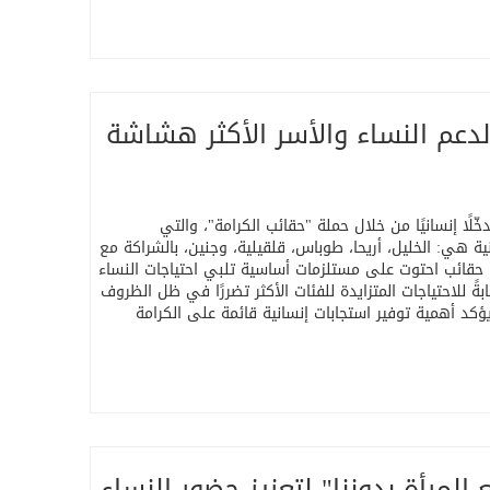
لدعم النساء والأسر الأكثر هشاشة
اجتماعي تدخّلًا إنسانيًا من خلال حملة "حقائب الكرامة"، والتي
ي: الخليل، أريحا، طوباس، قلقيلية، وجنين، بالشراكة مع
شبكات حماية النساء والمؤسسات المعنية. وشملت المبادرة توزيع 110 حقائب احتوت على مستلزمات أساسية تلبي احتياجات النساء
ً للاحتياجات المتزايدة للفئات الأكثر تضررًا في ظل الظروف
ويؤكد أهمية توفير استجابات إنسانية قائمة على الكرامة
المرأة بدوننا" لتعزيز حضور النساء