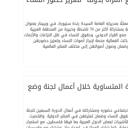
اجتماعي، ممثلًا بمديرته العامة السيدة رندة سنيورة، في ويبينار بعنوان
"لجنة وضع المرأة بدوننا"، نظمته الشبكة النسوية العربية وشبكة كرامة بمشاركة أكثر من 70 ناشطة وخبيرة من المنطقة العربية
ت صنع القرار الدولي، وحقوق النساء في ظل النزاعات والأزمات
لت الفعالية منصة لإبراز أصوات النساء وتعزيز حضورهن
ضمان وصول أصواتهن إلى مختلف المنابر العالمية
.
ة المتساوية خلال أعمال لجنة وضع
لإرشاد القانوني والاجتماعي حضوره ومشاركته في أعمال الدورة السبعين للجنة
حقوق النساء وضمان تمثيلهن في المنابر الدولية. واقتصرت
التأشيرات لبعض الدول العربية بما فيها فلسطين، مع استمرار
لدولية. كما شارك المركز في إصدار بيان مشترك مع مؤسسات