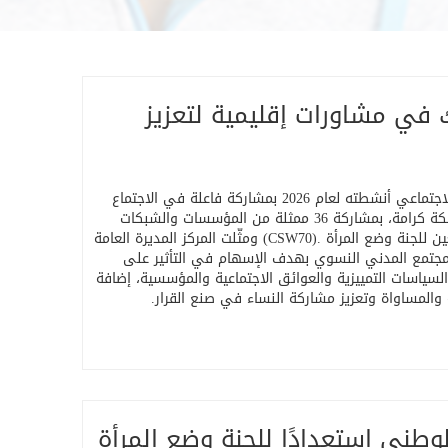
رك في مشاورات إقليمية لتعزيز
رام الله، كانون الثاني 2026 – استهل مركز المرأة للإرشاد القانوني والاجتماعي أنشطته لعام 2026 بمشاركة فاعلة في الاجتماع
التشاوري الإقليمي الموسع الذي نظمته الشبكة النسوية العربية وشبكة كرامة، بمشاركة 36 ممثلة من المؤسسات والشبكات
ن للجنة وضع المرأة
(CSW70).
ومثّلت المركز المديرة العامة
للمجتمع المدني النسوي بهدف الإسهام في التأثير على
 والسياسات التمييزية والعوائق الاجتماعية والمؤسسية، إضافة
لة والمساواة وتعزيز مشاركة النساء في صنع القرار
.
وطني استعدادًا للجنة وضع المرأة