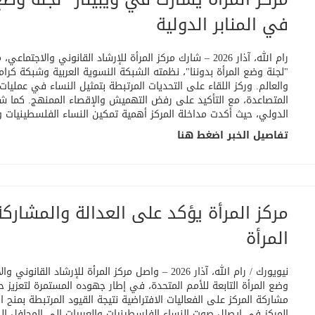
في المنابر الدولية
رام الله، آذار 2026 – شارك مركز المرأة للإرشاد القانوني وال
والعالم. وركز اللقاء على التحديات المرتبطة بتمثيل النساء في عمليا
المتصاعدة، مع التأكيد على رفض التهميش والإقصاء الممنهج. كما شك
الدولي، حيث أكدت مداخلة المركز أهمية تمكين النساء الفلسطينيات و
تفاصيل الخبر اضغط هنا
مركز المرأة يؤكد على العدالة والمشارك
المرأة
نيويورك / رام الله، آذار 2026 – واصل مركز المرأة ل
وضع المرأة التابعة للأمم المتحدة، في إطار جهوده المستمرة لتعزيز 
مشاركة المركز على الفعاليات الافتراضية نتيجة القيود المرتبطة بمنح 
المركز في إيصال صوت النساء الفلسطينيات والعربيات إلى المحافل ا