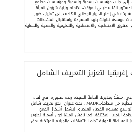
وني والاجتماعي، إلى جانب مؤسسات رسمية ونسوية ومؤسسات مجتمع
دستور الفلسطيني المؤقت، نظمته وزارة شؤون المرأة
شاركة في إطار الحوار الوطني الهادف إلى تعزيز حضور
ات موسعة تناولت بنود المسودة واستقبال الملاحظات
 الحقوق الاجتماعية والاقتصادية والتعليمية والصحية والحماية
إفريقيا لتعزيز التعريف الشامل
وني والاجتماعي، ممثلًا بمديرته العامة السيدة رندة سنيورة، في لقاء
بتنظيم من منظمة
MADRE
، تحت عنوان "نحو تعريف شامل
لى توسيع مفهوم الفصل العنصري ليشمل أشكال القمع
ظمة التمييز المختلفة. كما ناقش المشاركون أهمية تطوير
 المساءلة الدولية تجاه الانتهاكات والجرائم المرتكبة بحق