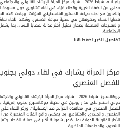
رام الله، شباط 2026 – شارك مركز المرأة للإرشاد القان
مدني من الضفة الغربية وقطاع غزة، في لقاء تشاوري حول مسودة ال
بالتعاون مع لجنة صياغة الدستور الفلسطيني المؤقت. وجاءت هذه الم
قضايا النساء وحقوقهن في عملية صياغة الدستور. وشهد اللقاء نقاش
والمقترحات المتعلقة بضمان تمثيل أكثر عدالة لقضايا النساء، بما يشمل
الاجتماعية
.
تفاصيل الخبر اضغط هنا
مركز المرأة يشارك في لقاء دولي بجنوب 
للفصل العنصري
جوهانسبرغ، شباط 2026 – شارك مركز المرأة للإرشاد القان
دولي استمر على مدار يومين في مدينة جوهانسبرغ بجنوب إفريقيا، 
للفصل العنصري في معاهدة الجرائم ضد الإنسانية". وركز اللقاء ع
العنصري والجندري والمتقاطع، بما يعكس واقع الفئات المتضررة من أن
الأطر القانونية الدولية بما يضمن شمولية أكبر في حماية الضحايا وتعزيز
الشعوب والمجتمعات المتضررة
.