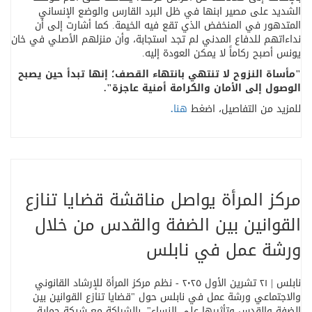
الشديد على مصير ابنها في ظل البرد القارس والوضع الإنساني
المتدهور في المنخفض الذي تقع فيه الخيمة. كما أشارت إلى أن
نداءاتهم للدفاع المدني لم تجد استجابة، وأن منزلهم الأصلي في خان
يونس أصبح ركاماً لا يمكن العودة إليه
.
"
مأساة النزوح لا تنتهي بانتهاء القصف؛ إنها تبدأ حين يصبح
الوصول إلى الأمان والكرامة أمنية عاجزة
."
للمزيد من التفاصيل، اضغط
هنا
.
مركز المرأة يواصل مناقشة قضايا تنازع
القوانين بين الضفة والقدس من خلال
ورشة عمل في نابلس
نابلس | ٢١ تشرين الأول ٢٠٢٥ - نظم مركز المرأة للإرشاد القانوني
والاجتماعي ورشة عمل في نابلس حول
"
قضايا تنازع القوانين بين
الضفة والقدس وتأثيرها على النساء
"
، بالشراكة مع شبكة حماية