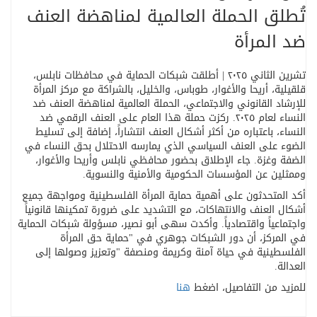
تُطلق الحملة العالمية لمناهضة العنف
ضد المرأة
تشرين الثاني ٢٠٢٥ | أطلقت شبكات الحماية في محافظات نابلس،
قلقيلية، أريحا والأغوار، طوباس، والخليل، بالشراكة مع مركز المرأة
للإرشاد القانوني والاجتماعي، الحملة العالمية لمناهضة العنف ضد
النساء لعام ٢٠٢٥
.
ركزت حملة هذا العام على العنف الرقمي ضد
النساء، باعتباره من أكثر أشكال العنف انتشاراً، إضافة إلى تسليط
الضوء على العنف السياسي الذي يمارسه الاحتلال بحق النساء في
الضفة وغزة. جاء الإطلاق بحضور محافظي نابلس وأريحا والأغوار،
وممثلين عن المؤسسات الحكومية والأمنية والنسوية
.
أكد المتحدثون على أهمية حماية المرأة الفلسطينية ومواجهة جميع
أشكال العنف والانتهاكات، مع التشديد على ضرورة تمكينها قانونياً
واجتماعياً واقتصادياً. وأكدت سهى أبو نصير، مسؤولة شبكات الحماية
في المركز، أن دور الشبكات جوهري في
"
حماية حق المرأة
الفلسطينية في حياة آمنة وكريمة ومنصفة
"
وتعزيز وصولها إلى
العدالة
.
للمزيد من التفاصيل، اضغط
هنا