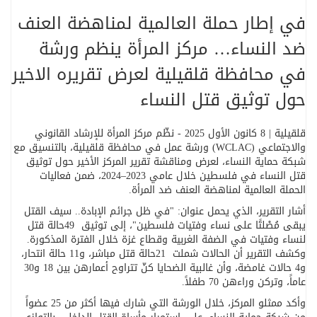
في إطار حملة العالمية لمناهضة العنف
ضد النساء… مركز المرأة ينظم ورشة
في محافظة قلقيلية لعرض تقريره الاخير
حول توثيق قتل النساء
قلقيلية | 8 كانون الأول 2025
-
نظّم مركز المرأة للإرشاد القانوني
والاجتماعي
(WCLAC)
ورشة عمل في محافظة قلقيلية، بالتنسيق مع
شبكة حماية النساء، لعرض ومناقشة تقرير المركز الأخير حول توثيق
قتل النساء في فلسطين خلال عامي 2023–2024، ضمن فعاليات
الحملة العالمية لمناهضة العنف ضد المرأة
.
أشار التقرير، الذي يحمل عنوان: "في ظل جرائم الإبادة.. سيف القتل
يبقى مُصْلتًا على نساء وفتيات فلسطين"، إلى توثيق
49
حالة قتل
لنساء وفتيات في الضفة الغربية وقطاع غزة خلال الفترة المذكورة.
وكشف التقرير أن الحالات شملت
21
حالة قتل مباشر، و11 حالة انتحار،
و4 حالات غامضة، وأن غالبية الضحايا كنّ تتراوح أعمارهن بين 18 و30
عاماً، وتركن وراءهن 70 طفلاً
.
وأكد ممثلو المركز، خلال الورشة التي شارك فيها أكثر من 25 عضواً