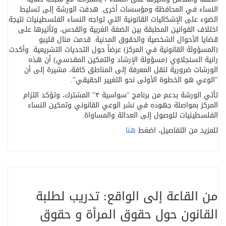
النساء في المحافظة ومؤسسات أخرى
.
هدفت الورشة إلى تسليط
الضوء على الإشكاليات القانونية التي تواجه النساء الفلسطينيات نتيجة
اختلاف القوانين المطبقة بين الضفة الغربية والقدس، وتأثيرها على
قضايا الأحوال الشخصية والحقوق المدنية
.
قدمت منال قليبو
(المسؤولة القانونية في المركز) عرضاً حول التحديات التشريعية. وأكدت
رانية السنجلاوي (مسؤولة الإرشاد والتمكين المقدسي) أن هذه
الورشات ضرورية لنقل المعرفة إلى المناطق كافة، مشيرة إلى أن
"
الوعي هو الخطوة الأولى نحو التغيير الحقيقي
."
تأتي الورشة بدعم من برنامج "سواسية ٣" المشترك، وتؤكد التزام
المركز بمواصلة جهوده في نشر الوعي القانوني وتمكين النساء
الفلسطينيات للوصول إلى العدالة والمساواة
.
للمزيد من التفاصيل، اضغط
هنا
من القاعة إلى الواقع: تدريب لطلبة
القانون حول حقوق المرأة و حقوق