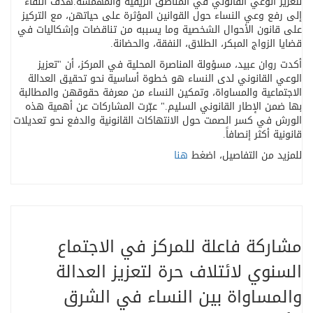
لتعزيز الوعي القانوني في المناطق الريفية والمهمشة
.
هدف اللقاء
إلى رفع وعي النساء حول القوانين المؤثرة على حياتهن، مع التركيز
على قانون الأحوال الشخصية وما يسببه من تناقضات وإشكاليات في
قضايا الزواج المبكر، الطلاق، النفقة، والحضانة
.
أكدت روان عبيد، مسؤولة المناصرة المحلية في المركز، أن "تعزيز
الوعي القانوني لدى النساء هو خطوة أساسية نحو تحقيق العدالة
الاجتماعية والمساواة، وتمكين النساء من معرفة حقوقهن والمطالبة
بها ضمن الإطار القانوني السليم." عبّرت المشاركات عن أهمية هذه
الورش في كسر الصمت حول الانتهاكات القانونية والدفع نحو تعديلات
قانونية أكثر إنصافاً
.
للمزيد من التفاصيل، اضغط
هنا
مشاركة فاعلة للمركز في الاجتماع
السنوي لائتلاف حرة لتعزيز العدالة
والمساواة بين النساء في الشرق