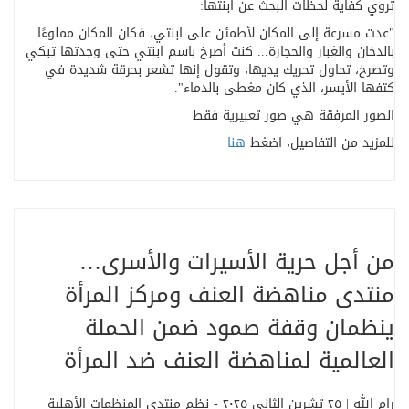
تروي كفاية لحظات البحث عن ابنتها
:
"
عدت مسرعة إلى المكان لأطمئن على ابنتي، فكان المكان مملوءًا
بالدخان والغبار والحجارة... كنت أصرخ باسم ابنتي حتى وجدتها تبكي
وتصرخ، تحاول تحريك يديها، وتقول إنها تشعر بحرقة شديدة في
كتفها الأيسر، الذي كان مغطى بالدماء
."
الصور المرفقة هي صور تعبيرية فقط
للمزيد من التفاصيل، اضغط
هنا
من أجل حرية الأسيرات والأسرى…
منتدى مناهضة العنف ومركز المرأة
ينظمان وقفة صمود ضمن الحملة
العالمية لمناهضة العنف ضد المرأة
رام الله | ٢٥ تشرين الثاني ٢٠٢٥ - نظم منتدى المنظمات الأهلية