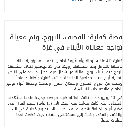
للمزيد من التفاصيل، اضغط
هنا
قصة كفاية: القصف، النزوح، وأم معيلة
تواجه معاناة الأبناء في غزة
كفاية (41 عامًا)، أرملة وأم لأربعة أطفال، تحملت مسؤولية إعالة
عائلتها بالكامل بعد استشهاد زوجها في 25 ديسمبر 2023. استُشهد
الزوج قنصًا أثناء نزوح العائلة من شمال غزة، وظل جسده على الأرض
لثمانية أيام بسبب محاصرة المنطقة. عاشت كفاية وأطفالها عاماً
ونصف من النزوح القسري وفقدان المنزل، وتحملت وحدها أعباء توفير
الطعام والاحتياجات الأساسية
.
في 10 يونيو 2025، تلقت العائلة ضربة موجعة جديدة عندما استُهدف
المصلى الذي كانت تتواجد فيه ابنتها آلاء (13 عاماً) لحفظ القرآن في
مخيم أبراج الكرامة بقصف عنيف. أصيبت آلاء بجروح خطيرة في اليد
والكتف والفخذ، ونُقلت إلى مستشفى الشفاء حيث خضعت لعدة
عمليات صعبة
.