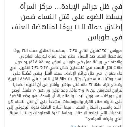
في ظل جرائم الإبادة… مركز المرأة
يسلط الضوء على قتل النساء ضمن
إطلاق حملة الـ١٦ يومًا لمناهضة العنف
في طوباس
طوباس | ٢٥ تشرين الثاني ٢٠٢٥ - بمناسبة انطلاق حملة الـ١٦ يومًا
لمناهضة العنف ضد النساء، نظم مركز المرأة للإرشاد القانوني
والاجتماعي ورشة عمل في طوباس لعرض ومناقشة تقريره حول
حالات قتل النساء في فلسطين خلال عامي ٢٠٢٣
-
٢٠٢٤
.
التقرير، الذي
جاء بعنوان
"
في ظل جرائم الإبادة.. سيف القتل يبقى مُصْلتًا على
نساء وفتيات فلسطين
"
، وثق ٤٩ حالة قتل للنساء في الضفة الغربية
وقطاع غزة، منها ٢١ حالة قتل مباشر. وأشار إلى أن أغلبية الضحايا
تتراوح أعمارهن بين ١٨ و٣٠ عامًا، وقد تركن وراءهن ٧٠ طفلاً
.
أوضح
نبيل دويكات، مسؤول البحث والمناصرة، أن الهدف هو وضع القضية
على طاولة صناع القرار والمؤسسات، مشدداً على أن قتل النساء هو
"أشد وأقسى أشكال العنف". فيما أشارت الباحثة ندوة البرغوثي إلى
التحديات التي تواجه الباحثات، ومنها
"
ندرة المعلومات وستار السرية
الذي يفرضه المجتمع
".