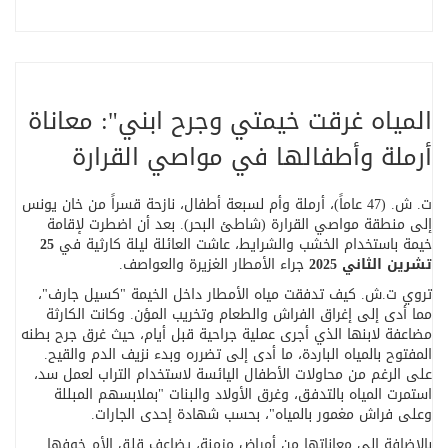
المياه غرقت خيمتي وجرح ابني": معاناة
أرملة وأطفالها في مواصي القرارة
ت. ش. (47 عاماً)، أرملة وأم لسبعة أطفال، نازحة قسراً من خان يونس
إلى منطقة مواصي القرارة (شاطئ البحر). بعد أن اضطرت لإقامة
خيمة باستخدام الخشب والشرايط، عاشت العائلة ليلة كارثية في
25
تشرين الثاني 2025
جراء الأمطار الغزيرة والعواصف
.
تروي ت.ش. كيف تدفقت مياه الأمطار داخل الخيمة "كسيل جارف"،
مما أدى إلى إغراق الفراش والطعام وتخريب المؤن. وكانت الكارثة
مضاعفة لابنها الذي أجرى عملية جراحية قبل أيام، حيث غرق جرح بطنه
المفتوح بالمياه الباردة، ما أدى إلى تضرره وبدء نزيف الدم والقيح.
على الرغم من محاولات الأطفال اليائسة لاستخدام التراب لعمل سد،
استمرت المياه بالتدفق، وغرق الأولاد والبنات "بملابسهم المبللة
وعلى فراش مغمور بالمياه"، بحسب شهادة إحدى الجارات
.
بالإضافة إلى معاناتها من أمراض مزمنة، يضاعف قلق الأم خوفها