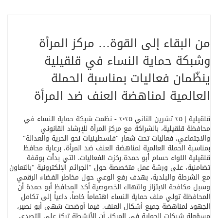
من البقاء إلى القوة… مركز المرأة
وشبكة حماية النساء في قلقيلية
ينظّمان فعاليات بمناسبة الحملة
العالمية لمناهضة العنف ضد المرأة
قلقيلية | ٢٥ تشرين الثاني ٢٠٢٥ - نظمت شبكة حماية النساء في
محافظة قلقيلية، بالشراكة مع مركز المرأة للإرشاد القانوني
والاجتماعي، فعاليات تحت شعار
"
فلسطينيات نحو الحرية والعدالة
"
بمناسبة الحملة العالمية لمناهضة العنف ضد المرأة، برعاية محافظ
قلقيلية اللواء حسام أبو حمدة
.
ركزت الفعاليات، التي بدأت بوقفة
تضامنية، على ورشة عمل متخصصة حول
"
الجرائم الإلكترونية
"
بالتعاون
مع الشرطة والبلدية، بهدف رفع الوعي حول مخاطر الفضاء الرقمي
وسبل مكافحة الابتزاز وانتهاك الخصوصية
.
أكد المحافظ أبو حمدة أن
المحافظة تولي ملف حماية النساء اهتماماً خاصاً، داعياً إلى تكامل
الجهود لمناهضة جميع أشكال العنف. فيما أوضحت سُهى أبو نصير،
مسؤولة شبكات الحماية في المركز، أن الأنشطة تركز على التصدي