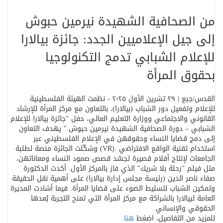
من الصحافية الشهيدة نيرمين حبوش
إلى جيل الإعلاميين الجدد: جائزة بيالارا
للإعلام الشبابي تدمج التكنولوجيا
بحقوق المرأة
القدس/جبع | ٢٩ تشرين الأول ٢٠٢٥ - نظمت الهيئة الفلسطينية
للإعلام وتفعيل دور الشباب (بيالارا)، بالتعاون مع مركز المرأة للإرشاد
القانوني والاجتماعي ووزارة التعليم العالي، حفل "جائزة بيالارا للإعلام
الشبابي – دورة الصحافية الشهيدة نيرمين حبوش
".
يهدف التعاون
إلى دمج قضايا النساء وحقوقهن في الإعلام الفلسطيني عبر
استخدام تقنية الواقع الافتراضي
(VR).
وشكّلت الجائزة منصة لطلبة
الجامعات لإنتاج أفلام قصيرة تجسّد قصص صمود النساء ومعاناتهن،
مثل فيلم "رحلة بلا شريك" الذي فاز بالمركز الأول
.
أكدت الدكتورة
صفاء ناصر الدين (رئيسة مجلس إدارة بيالارا) على أهمية نقل الحقيقة
وتمكين الشباب لتسليط الضوء على قضايا المرأة. فيما أشادت المديرة
العامة لبيالارا بالشراكة مع مركز المرأة التي تمنح التجربة بُعدها
الحقوقي والإنساني
.
للمزيد من التفاصيل، اضغط
هنا