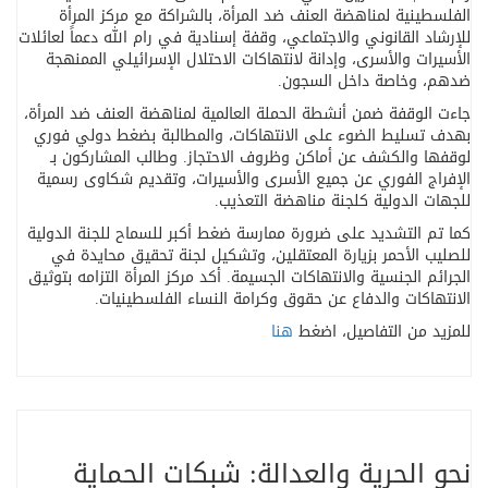
الفلسطينية لمناهضة العنف ضد المرأة، بالشراكة مع مركز المرأة
للإرشاد القانوني والاجتماعي، وقفة إسنادية في رام الله دعماً لعائلات
الأسيرات والأسرى، وإدانة لانتهاكات الاحتلال الإسرائيلي الممنهجة
ضدهم، وخاصة داخل السجون
.
جاءت الوقفة ضمن أنشطة الحملة العالمية لمناهضة العنف ضد المرأة،
بهدف تسليط الضوء على الانتهاكات، والمطالبة بضغط دولي فوري
لوقفها والكشف عن أماكن وظروف الاحتجاز. وطالب المشاركون بـ
الإفراج الفوري عن جميع الأسرى والأسيرات، وتقديم شكاوى رسمية
للجهات الدولية كلجنة مناهضة التعذيب
.
كما تم التشديد على ضرورة ممارسة ضغط أكبر للسماح للجنة الدولية
للصليب الأحمر بزيارة المعتقلين، وتشكيل لجنة تحقيق محايدة في
الجرائم الجنسية والانتهاكات الجسيمة. أكد مركز المرأة التزامه بتوثيق
الانتهاكات والدفاع عن حقوق وكرامة النساء الفلسطينيات
.
للمزيد من التفاصيل، اضغط
هنا
نحو الحرية والعدالة: شبكات الحماية