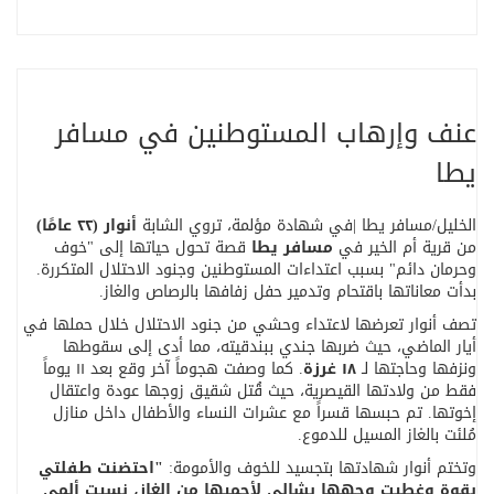
عنف وإرهاب المستوطنين في مسافر
يطا
الخليل/مسافر يطا |في شهادة مؤلمة، تروي الشابة
أنوار (٢٢ عامًا)
من قرية أم الخير في
مسافر يطا
قصة تحول حياتها إلى "خوف
وحرمان دائم" بسبب اعتداءات المستوطنين وجنود الاحتلال المتكررة.
بدأت معاناتها باقتحام وتدمير حفل زفافها بالرصاص والغاز
.
تصف أنوار تعرضها لاعتداء وحشي من جنود الاحتلال خلال حملها في
أيار الماضي، حيث ضربها جندي ببندقيته، مما أدى إلى سقوطها
ونزفها وحاجتها لـ
١٨
غرزة
.
كما وصفت هجوماً آخر وقع بعد ١١ يوماً
فقط من ولادتها القيصرية، حيث قُتل شقيق زوجها عودة واعتقال
إخوتها. تم حبسها قسراً مع عشرات النساء والأطفال داخل منازل
مُلئت بالغاز المسيل للدموع
.
وتختم أنوار شهادتها بتجسيد للخوف والأمومة
:
"
احتضنت طفلتي
بقوة وغطيت وجهها بشالي لأحميها من الغاز، نسيت ألمي