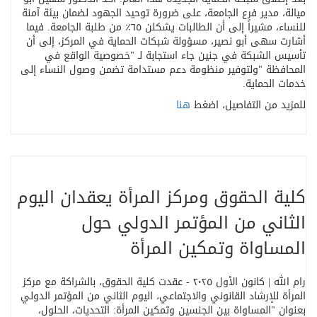
ميالة، مدير فرع الجامعة، على ضرورة توحيد الجهود لضمان بيئة آمنة
للنساء، مشيراً إلى أن الطالبات يشكلن ٦٥٪ من طلبة الجامعة. فيما
أشارت سهى أبو نصير، مسؤولة شبكات الحماية في المركز، إلى أن
تأسيس الشبكة في جنين جاء استجابة لـ
"
خصوصية الواقع في
المحافظة
"
ولتوفير منظومة دعم مستدامة تضمن وصول النساء إلى
خدمات الحماية
.
للمزيد من التفاصيل، اضغط
هنا
كلية الحقوق ومركز المرأة يعقدان اليوم
الثاني من المؤتمر الدولي حول
المساواة وتمكين المرأة
رام الله | كانون الأول ٢٠٢٥ - عقدت كلية الحقوق، بالشراكة مع مركز
المرأة للإرشاد القانوني والاجتماعي، اليوم الثاني من المؤتمر الدولي
بعنوان
"
المساواة بين الجنسين وتمكين المرأة: التحديات، الحلول،