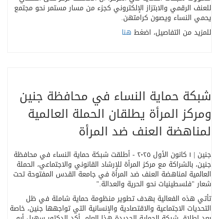
للعنف الرقمي والابتزاز الإلكتروني كجزء من مسار مستمر نحو مجتمع
يحمي النساء ويصون كرامتهن
.
للمزيد من التفاصيل، اضغط
هنا
شبكة حماية النساء في محافظة جنين
ومركز المرأة يطلقان الحملة العالمية
لمناهضة العنف ضد المرأة
جنين | ١ كانون الأول ٢٠٢٥ - أطلقت شبكة حماية النساء في محافظة
جنين، بالشراكة مع مركز المرأة للإرشاد القانوني والاجتماعي، الحملة
العالمية لمناهضة العنف ضد المرأة في جامعة القدس المفتوحة تحت
شعار
"
فلسطينيات نحو الحرية والعدالة
".
تأتي هذه الفعالية بهدف تطوير منظومة حماية شاملة في ظل
التحديات الاجتماعية والاقتصادية والإنسانية التي تواجهها جنين، خاصة
بعد إطلاق شبكة الحماية الجديدة هذا العام
.
أكد الدكتور سهيل أبو