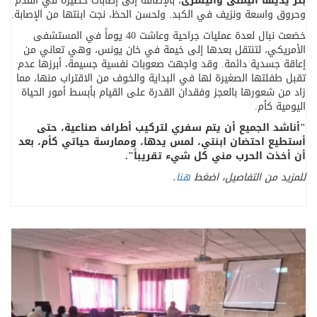
بتر يديها اليمنى واليسرى
، بالإضافة إلى إصابات خطيرة في القدم
وحروق واسعة ونزيف في الكبد. ولحسن الحظ، نجت ابنتها من الإصابة
.
خضعت نبال لعدة عمليات جراحية وعاشت 40 يوماً في المستشفى
الأمريكي، لتنتقل بعدها إلى خيمة في خان يونس، وهي تعاني من
إعاقة جسدية دائمة. وقد واجهت صعوبات نفسية جسيمة، أبرزها عدم
تقبل طفلتها الصغيرة لها في البداية والخوف من الاقتراب منها، مما
زاد من شعورها بالعجز وفقدان القدرة على القيام بأبسط أمور الحياة
اليومية كأم
.
"
أناشد الجميع أن يتم سفري لتركيب أطراف صناعية، حتى
أستطيع احتضان ابنتي، لمس يدها، وممارسة حياتي كأم، بعد
أن أخذت الحرب مني كل شيء تقريباً
."
للمزيد من
التفاصيل
، اضغط
هنا
.