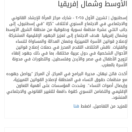
الأوسط وشمال إفريقيا
إسطنبول | تشرين الأول ٢٠٢٥ - شارك مركز المرأة للإرشاد القانوني
والاجتماعي في الاجتماع السنوي لائتلاف
"
حُرّة
"
في إسطنبول، إلى
جانب اثنتي عشرة منظمة نسوية وحقوقية من منطقة الشرق الأوسط
وشمال إفريقيا
.
هدف الاجتماع إلى تعزيز الجهود الإقليمية المشتركة
لإصلاح قوانين الأسرة التمييزية وضمان العدالة والمساواة للنساء
والفتيات. ناقش الائتلاف التقدم المحرز في حملات إصلاح قوانين
الأحوال الشخصية في دول عربية مختلفة، بما في ذلك جهود إنهاء
تزويج الأطفال في مصر والأردن وفلسطين، والتطورات في مدونة
الأسرة بالمغرب
.
أكدت فاتن نبهان، مديرة البرامج في المركز، أن المركز "يواصل جهوده
مع منظمات حقوق النساء في المنطقة لإصلاح القوانين التمييزية،
وإيصال أصوات النساء". وشددت المؤسسات على أهمية التعاون
الإقليمي والتضامن النسوي كقوة دافعة للتغيير القانوني والاجتماعي
المنشود
.
للمزيد من التفاصيل، اضغط
هنا