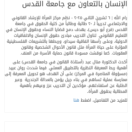
الإنسان بالتعاون مع جامعة القدس
رام الله | ٦ تشرين الثاني ٢٠٢٥ - نظم مركز المرأة للإرشاد القانوني
والاجتماعي تدريباً لـ ٢٠ طالبة وطالباً من كلية الحقوق في جامعة
القدس (فرع أبو ديس)، بهدف دمج قضايا النساء وحقوق الإنسان في
التعليم القانوني
.
تناول التدريب مبادئ حقوق الإنسان والاتفاقيات
الدولية، وعلى رأسها اتفاقية سيداو، وربطها بالتشريعات الفلسطينية
المؤثرة على حياة المرأة مثل قانون الأحوال الشخصية وقانون
العقوبات. كما نوقشت مسودة قانون حماية الأسرة من العنف
.
أكدت الدكتورة منال عبد (أستاذة القانون في جامعة القدس) على
أهمية ربط المعرفة النظرية بالتطبيق العملي. فيما شددت روان عبيد
(مسؤولة المناصرة في المركز) على أن الهدف هو تحويل المعرفة إلى
ممارسة عملية تساهم في بناء جيل يؤمن بالعدالة الجندرية
.
وعبر
الطلبة عن استفادتهم، مؤكدين أن التدريب عزز وعيهم بأهمية
المطالبة بحقوق المرأة
.
للمزيد من التفاصيل، اضغط
هنا