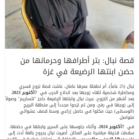
قصة نبال: بتر أطرافها وحرمانها من
حضن ابنتها الرضيعة في غزة
نبال (25 عاماً)، أم لطفلة عمرها عامان، عاشت قصة نزوح قسري
ومخاطرة شخصية للقاء زوجها بعد اندلاع الحرب في
7
أكتوبر 2023
.
بعد أشهر من النزوح، عبرت نبال وابنتها الرضيعة حاجز "نتساريم" وصولاً
إلى زوجها في رفح، ومن ثم نزحوا مجدداً إلى منطقة البريج
(الوسطى) حيث مكثوا في حاصل زراعي وسط قصف عشوائي
متواصل
.
في
7
أكتوبر 2024
، وأثناء جلوسها على السرير وابنتها في حضنها،
سقطت قذيفة مباشرة على المكان. أصيبت نبال بجروح بالغة أدت إلى