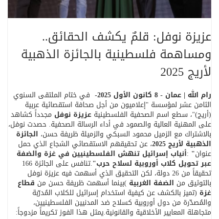
عزيزة نوفل: قلمٌ يكشف الحقائق..
ومساهمة فلسطينية بالجائزة الذهبية
لأريج 2025
رام الله | عمان - 8 كانون الأول 2025
-
في ختام الملتقى السنوي
الثامن عشر لمؤسسة "إعلاميون من أجل صحافة استقصائية عربية
(أريج)"، سطع اسم الصحفية الفلسطينية
عزيزة نوفل
مجدداً كشاهد
على المهنية العالية والصمود في أداء الرسالة الصحفية. حصدت نوفل،
بالاشتراك مع الزميل محمود السبكي والزميلة ظريفة حسن،
الجائزة
الذهبية لأريج 2025
، عن تحقيقهم الاستقصائي الشجاع الذي حمل
عنوان
"
:
أنياب إسرائيل تنهش الفلسطينيين في غزة والضفة
عبر تحويل كلاب أوروبية لسلاح حرب
"
.
تنافس على الجائزة 166
تحقيقاً من 26 دولة، لكن التحقيق الذي أسهمت فيه عزيزة نوفل
بالتوثيق من
الضفة الغربية
(
بينما أسهمت ظريفة حسن من
قطاع
غزة
)
تميز بالكشف عن كيفية استخدام إسرائيل للكلاب المُدرّبة
والمُصدّرة من دول أوروبية كسلاح ضد المدنيين الفلسطينيين،
متجاهلة المعايير الأخلاقية والقانونية
.
يمثل هذا الفوز تكريماً مزدوجاً: